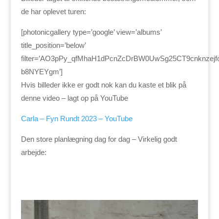
de har oplevet turen:
[photonicgallery type=’google’ view=’albums’
title_position=’below’
filter=’AO3pPy_qfMhaH1dPcnZcDrBW0UwSg25CT9cnknzej
b8NYEYgm’]
Hvis billeder ikke er godt nok kan du kaste et blik på
denne video – lagt op på YouTube
Carla – Fyn Rundt 2023 – YouTube
Den store planlægning dag for dag – Virkelig godt
arbejde: